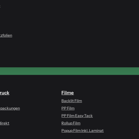
e
zfolien
ruck
Filme
Backlit Film
rpackungen
PP Film
PP Film Easy Tack
irekt
Rollup Film
Popup Film Inkl. Laminat