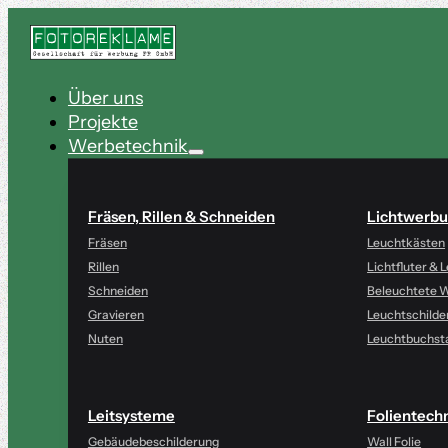
Über uns
Projekte
Werbetechnik
Fräsen, Rillen & Schneiden
Lichtwerbu
Fräsen
Leuchtkästen
Rillen
Lichtfluter &
Schneiden
Beleuchtete 
Gravieren
Leuchtschilde
Nuten
Leuchtbuchst
Leitsysteme
Folientech
Gebäudebeschilderung
Wall Folie