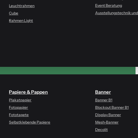
Event Beratung
Leuchtrahmen
Ausstellungstechnik un
Cube
Rahmen Light
Papiere & Pappen
Banner
Plakatpapier
Banner B1
Fotopapier
Blockout Banner B1
Fototapete
Display Banner
Selbstklebende Papiere
Mesh-Banner
Decolit