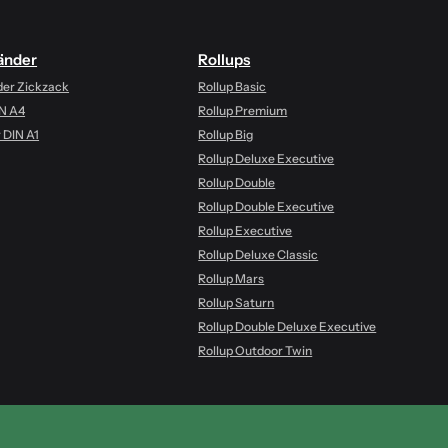
änder
Rollups
der Zickzack
Rollup Basic
IN A4
Rollup Premium
 DIN A1
Rollup Big
Rollup Deluxe Executive
Rollup Double
Rollup Double Executive
Rollup Executive
Rollup Deluxe Classic
Rollup Mars
Rollup Saturn
Rollup Double Deluxe Executive
Rollup Outdoor Twin