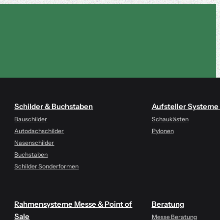
Schilder & Buchstaben
Aufsteller Systeme
Bauschilder
Schaukästen
Autodachschilder
Pylonen
Nasenschilder
Buchstaben
Schilder Sonderformen
Rahmensysteme Messe & Point of
Beratung
Sale
Messe Beratung