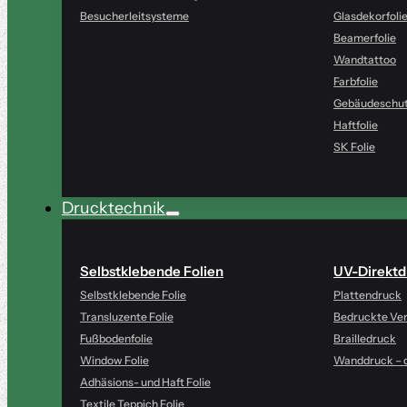
Besucherleitsysteme
Glasdekorfoli
Beamerfolie
Wandtattoo
Farbfolie
Gebäudeschut
Haftfolie
SK Folie
Drucktechnik
Selbstklebende Folien
UV-Direktd
Selbstklebende Folie
Plattendruck
Transluzente Folie
Bedruckte Ve
Fußbodenfolie
Brailledruck
Window Folie
Wanddruck – d
Adhäsions- und Haft Folie
Textile Teppich Folie