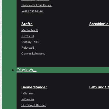
Glasdekor Folie Druck
Wall Folie Druck
Stoffe
Schablonie
Media Tex®
Airtex B1
Display Tex B1
Polytex B1
Canvas Leinwand
Displays
Bannerständer
Falt- und S
L-Banner
X-Banner
Outdoor X Banner