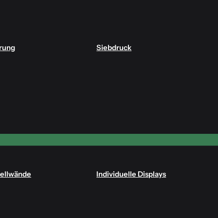
rung
Siebdruck
tellwände
Individuelle Displays