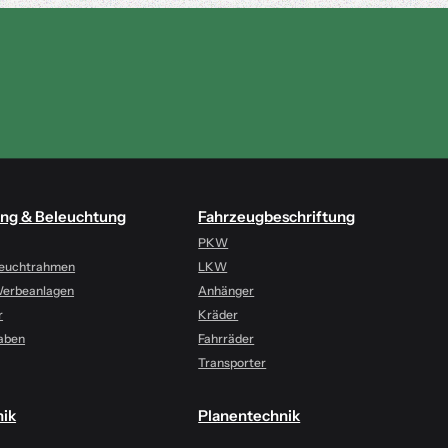
ng & Beleuchtung
Fahrzeugbeschriftung
PKW
 Leuchtrahmen
LKW
Werbeanlagen
Anhänger
r
Kräder
aben
Fahrräder
Transporter
nik
Planentechnik