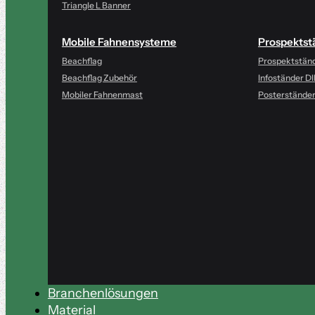
Triangle L Banner
Mobile Fahnensysteme
Prospektst
Beachflag
Prospektstän
Beachflag Zubehör
Infoständer D
Mobiler Fahnenmast
Posterständer
Branchenlösungen
Material