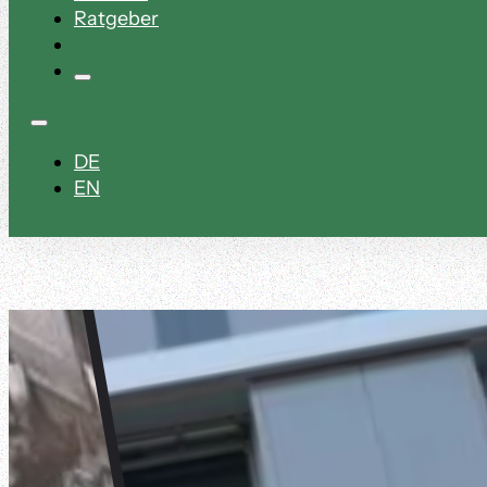
Ratgeber
DE
EN